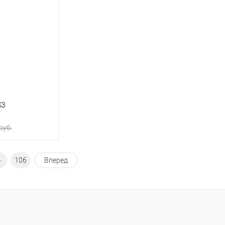
К сравнению
Купить в 1 клик
К сравнению
Уточняйте
В избранное
Уточняйте
ичие у менеджера
наличие у менеджера
S3
pуб.
ну
4
106
Вперед
К сравнению
Уточняйте
ичие у менеджера