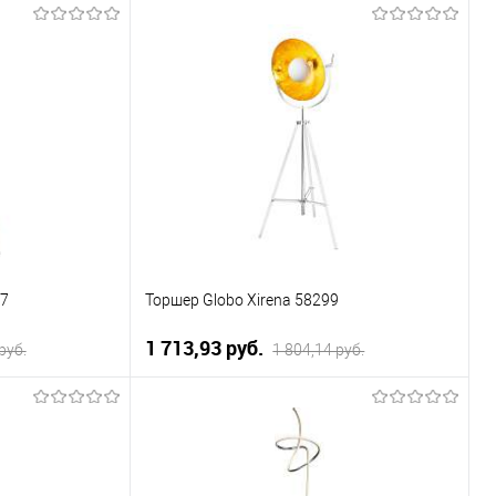
ну
В корзину
К сравнению
Купить в 1 клик
К сравнению
Уточняйте
В избранное
Уточняйте
ичие у менеджера
наличие у менеджера
07
Торшер Globo Xirena 58299
1 713,93 pуб.
pуб.
1 804,14 pуб.
ну
В корзину
К сравнению
Купить в 1 клик
К сравнению