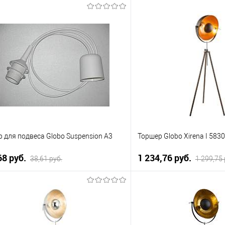
В корзину
В корзи
упить в 1 клик
К сравнению
Купить в 1 клик
 избранное
Уточняйте
В избранное
наличие у менеджера
нал
 для подвеса Globo Suspension A3
Торшер Globo Xirena I 583
68 pуб.
1 234,76 pуб.
38,61 pуб.
1 299,75 
В корзину
В корзи
упить в 1 клик
К сравнению
Купить в 1 клик