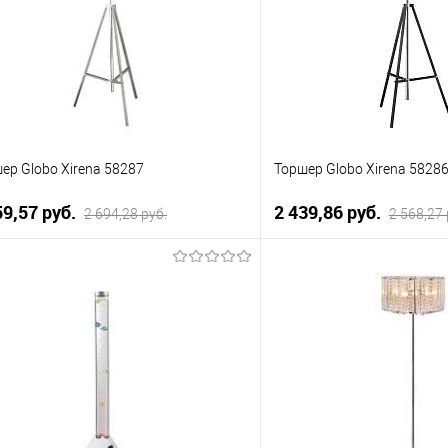
 избранное
Уточняйте
В избранное
наличие у менеджера
нал
ер Globo Xirena 58287
Торшер Globo Xirena 5828
59,57 pуб.
2 439,86 pуб.
2 694,28 pуб.
2 568,27 
В корзину
В корзи
упить в 1 клик
К сравнению
Купить в 1 клик
 избранное
Уточняйте
В избранное
наличие у менеджера
нал