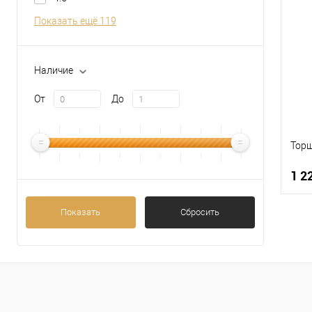
К
Показать ещё 119
В
Наличие
От
До
Торш
1 2
Показать
Сбросить
К
В