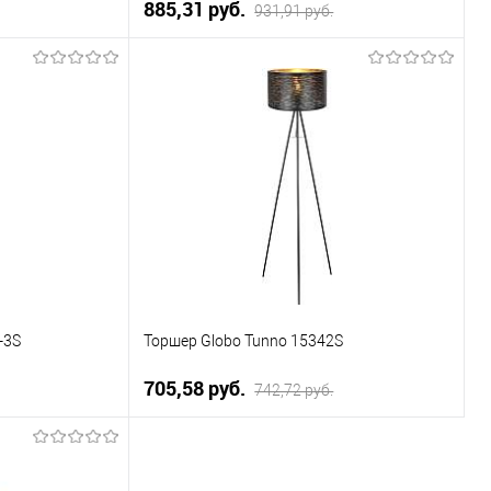
885,31 pуб.
931,91 pуб.
ну
В корзину
К сравнению
Купить в 1 клик
К сравнению
Уточняйте
В избранное
Уточняйте
ичие у менеджера
наличие у менеджера
-3S
Торшер Globo Tunno 15342S
705,58 pуб.
742,72 pуб.
ну
В корзину