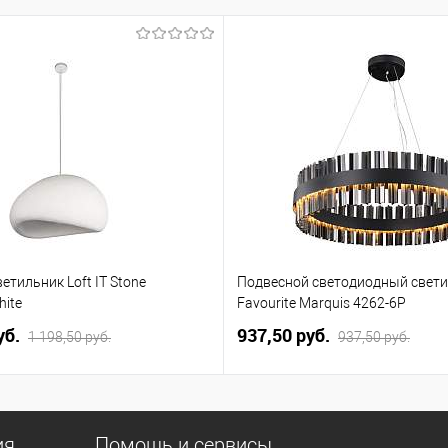
етильник Loft IT Stone
Подвесной светодиодный свет
hite
Favourite Marquis 4262-6P
уб.
937,50 pуб.
1 198,50 pуб.
937,50 pуб.
ия
Помощь и сервисы