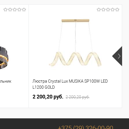
ильник
Люстра Crystal Lux MUSIKA SP100W LED
П
L1200 GOLD
2 200,20 pуб.
3
2 200,20 pуб.
+375 (29) 326-00-90