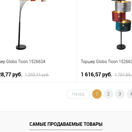
упить в 1 клик
К сравнению
Купить в 1 клик
 избранное
Уточняйте
В избранное
наличие у менеджера
нал
ер Globo Ticon 15266S4
Торшер Globo Ticon 15266
28,77 pуб.
1 616,57 pуб.
1 293,44 pуб.
1 701,65 
В корзину
В корзи
Назад
1
2
3
упить в 1 клик
К сравнению
Купить в 1 клик
 избранное
Уточняйте
В избранное
наличие у менеджера
нал
САМЫЕ ПРОДАВАЕМЫЕ ТОВАРЫ