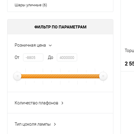
В
Шары уличные (6)
ФИЛЬТР ПО ПАРАМЕТРАМ
Розничная цена
Торш
От
До
2 5
К
Количество плафонов
В
Тип цоколя лампы
-