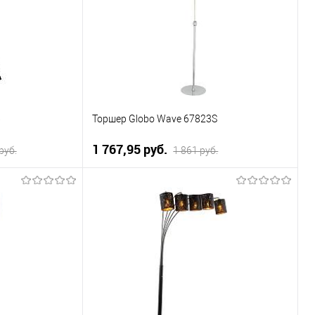
Уточняйте
В избранное
Уточняйте
ичие у менеджера
наличие у менеджера
6
Торшер Globo Wave 67823S
1 767,95 pуб.
pуб.
1 861 pуб.
ну
В корзину
К сравнению
Купить в 1 клик
К сравнению
Уточняйте
В избранное
Уточняйте
ичие у менеджера
наличие у менеджера