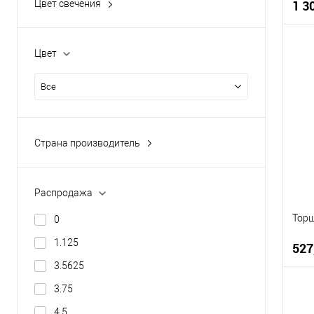
1 3
Цвет свечения
400
470
Цвет
525
К
Все
590
В
610
Показать ещё 34
Страна производитель
Австрия
Венгрия
Распродажа
Германия
Торш
0
Германния
1.125
527
Испания
3.5625
Показать ещё 7
3.75
4.5