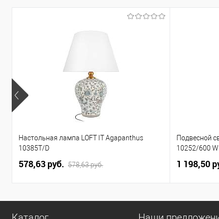
Настольная лампа LOFT IT Agapanthus
Подвесной св
10385T/D
10252/600 W
578,63 pуб.
1 198,50 p
578,63 pуб.
Каталог
Наши предложен