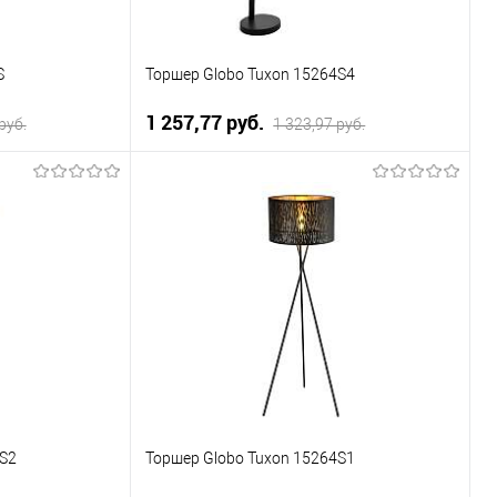
S
Торшер Globo Tuxon 15264S4
1 257,77 pуб.
pуб.
1 323,97 pуб.
ну
В корзину
К сравнению
Купить в 1 клик
К сравнению
Уточняйте
В избранное
Уточняйте
ичие у менеджера
наличие у менеджера
4S2
Торшер Globo Tuxon 15264S1