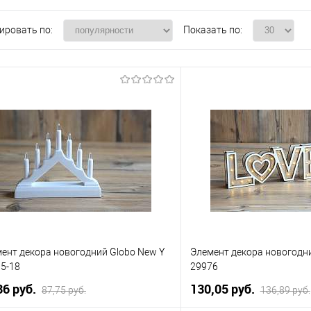
ировать по:
Показать по:
ент декора новогодний Globo New Y
Элемент декора новогодни
5-18
29976
36 pуб.
130,05 pуб.
87,75 pуб.
136,89 pуб.