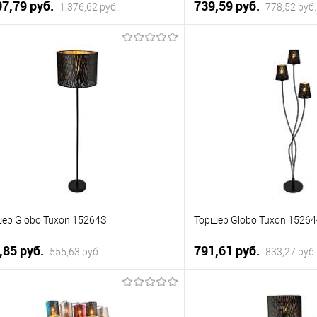
07,79 pуб.
739,59 pуб.
1 376,62 pуб.
778,52 pуб.
В корзину
В корзи
упить в 1 клик
К сравнению
Купить в 1 клик
 избранное
Уточняйте
В избранное
наличие у менеджера
нал
ер Globo Tuxon 15264S
Торшер Globo Tuxon 15264
,85 pуб.
791,61 pуб.
555,63 pуб.
833,27 pуб.
В корзину
В корзи