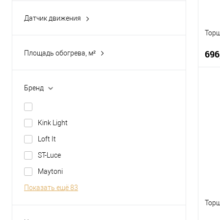
0
Датчик движения
0.9
Да
Торш
1
Нет
696
Площадь обогрева, м²
1.4
Показать ещё 45
Бренд
К
Kink Light
В
Loft It
ST-Luce
Maytoni
Показать ещё 83
Торш