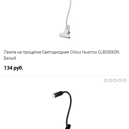
менеджера
Лампа на прищепке Светодиодная Citilux Ньютон CL803060N
Белый
134 pуб.
В корзину
В избранное
Уточняйте наличие у
менеджера