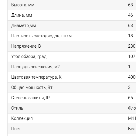
Высота, мм
63
Длина, мм
46
Диаметр,мм
63
Плотность светодиодов, шт/м
18
Напряжение, В
230
Угол обзора, град
107
Площадь освещения, м2
1
Цветовая температура, K
400
Общая мощность, Вт
3
Степень защиты, IP
65
Стиль
Фло
Коллекция
Mrl
Цвет
Бел