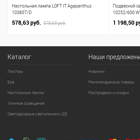
Настольная лампа LOFT IT Agapanthus
Подвесной св
10385T/D
10252/600 W
578,63 pуб.
1 198,50 p
578,63 pуб.
Каталог
Наши предложен
Люстры
Новинки
Бра
Рекомендуемые товары
Настольные лампы
Распродажи и скидки
Уличное освещение
Светодиодные светильники LED