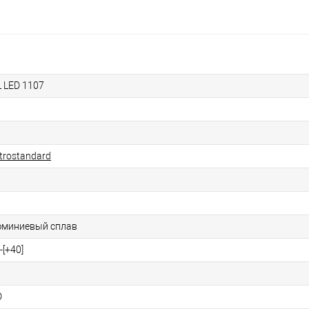
 LED 1107
ktrostandard
миниевый сплав
]-[+40]
D