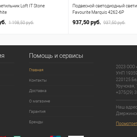
етильник Loft IT Stone
Подвесной светодиодный свет
hite
Favourite Marquis 4262-6P
уб.
937,50 pуб.
1 198,50 pуб.
937,50 pуб.
ия
Помощь и сервисы
2023 ООО 
Главная
УНП 1935
220125 Бе
Контакты
Уручская, 
Доставка
+375(29) 3
О магазине
Наш адрес:
Гарантия
Дзержинск
Бренды
Посмотрет