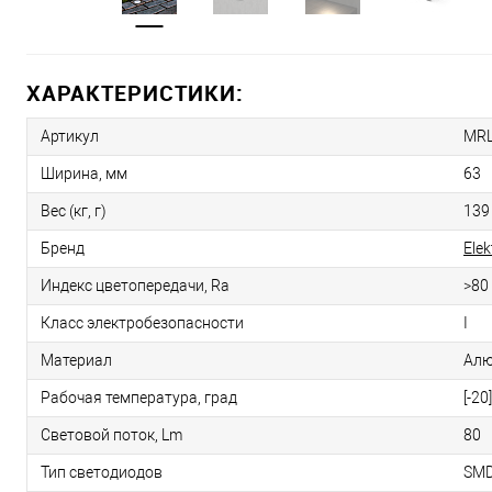
ХАРАКТЕРИСТИКИ:
Артикул
MRL
Ширина, мм
63
Вес (кг, г)
139
Бренд
Ele
Индекс цветопередачи, Ra
>80
Класс электробезопасности
I
Материал
Алю
Рабочая температура, град
[-20
Световой поток, Lm
80
Тип светодиодов
SM