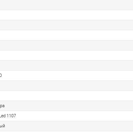
0
ра
 Led 1107
ый