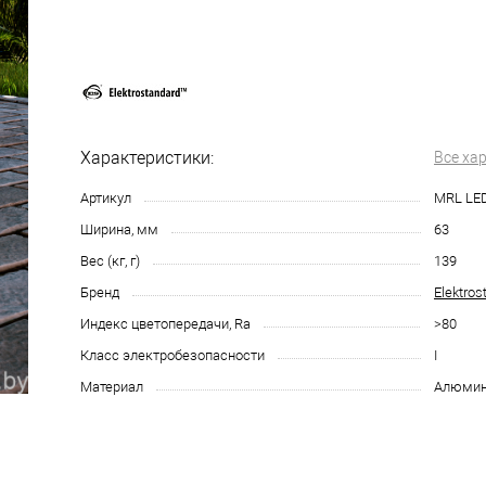
Характеристики:
Все ха
Артикул
MRL LE
Ширина, мм
63
Вес (кг, г)
139
Бренд
Elektros
Индекс цветопередачи, Ra
>80
Класс электробезопасности
I
Материал
Алюмин