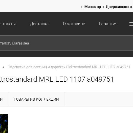
г. Минск пр-т Дзержинского 
онтакты
Доставка
О магазине
Гарантия
•
Подсветка для лестниц и дорожек Elektrostandard MRL LED 1107 a049751
ktrostandard MRL LED 1107 a049751
КИ
ТОВАРЫ ИЗ КОЛЛЕКЦИИ