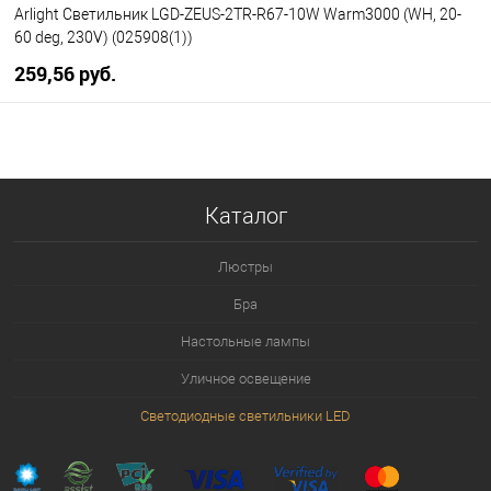
Arlight Светильник LGD-ZEUS-2TR-R67-10W Warm3000 (WH, 20-
60 deg, 230V) (025908(1))
259,56 pуб.
В корзину
В избранное
Уточняйте наличие у
Каталог
менеджера
Люстры
Бра
Настольные лампы
Уличное освещение
Светодиодные светильники LED