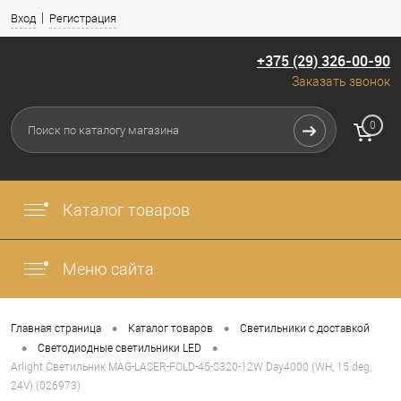
Вход
Регистрация
+375 (29) 326-00-90
Заказать звонок
0
Каталог товаров
Меню сайта
•
•
Главная страница
Каталог товаров
Светильники с доставкой
•
•
Светодиодные светильники LED
Arlight Светильник MAG-LASER-FOLD-45-S320-12W Day4000 (WH, 15 deg,
24V) (026973)