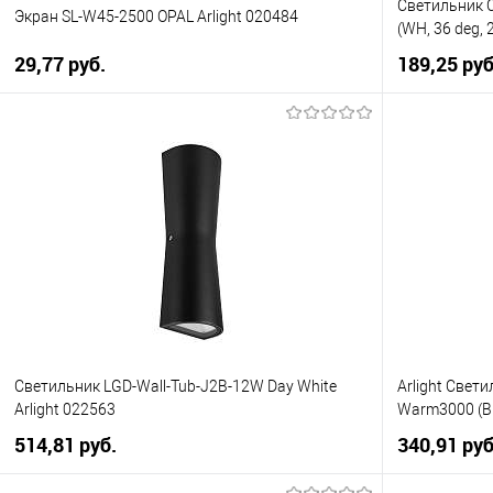
Светильник 
Экран SL-W45-2500 OPAL Arlight 020484
(WH, 36 deg, 
29,77 pуб.
189,25 pуб
В корзину
Купить в 1 клик
К сравнению
Купить в 1
В избранное
Уточняйте наличие у
В избранно
менеджера
Светильник LGD-Wall-Tub-J2B-12W Day White
Arlight Свет
Arlight 022563
Warm3000 (BK
514,81 pуб.
340,91 pуб