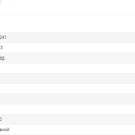
241
93
ght
0
вной