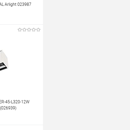
L Arlight 023987
ину
К сравнению
Уточняйте наличие у
енеджера
SER-45-L320-12W
 (026939)