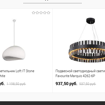
менеджера
етильник Loft IT Stone
Подвесной светодиодный свет
hite
Favourite Marquis 4262-6P
уб.
937,50 pуб.
1 198,50 pуб.
937,50 pуб.