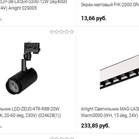
CLIP-38-LASER-S330-12W Day4000
Экран матовый PIK-2000 OPA
24V) Arlight 029005
.
13,66 pуб.
В корзину
В корз
 клик
К сравнению
Купить в 1 клик
е
Уточняйте наличие у
В избранное
менеджера
м
ильник LGD-ZEUS-4TR-R88-20W
Arlight Светильник MAG-LA
, 20-60 deg, 230V) (024628(1))
Warm3000 (WH, 15 deg, 24V)
.
233,85 pуб.