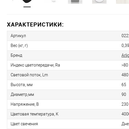
ХАРАКТЕРИСТИКИ:
Артикул
022
Вес (кг, г)
0,3
Бренд
Arli
Индекс цветопередачи, Ra
>80
Световой поток, Lm
480
Высота, мм
65
Диаметр,мм
90
Напряжение, В
230
Цветовая температура, K
400
Цвет свечения
Дне