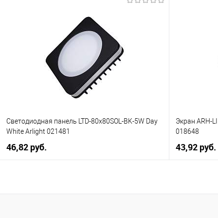
В корзину
Купить в 1 клик
К сравнению
Купить в 1
В избранное
Уточняйте наличие у
В избранно
менеджера
Светодиодная панель LTD-80x80SOL-BK-5W Day
Экран ARH-LI
White Arlight 021481
018648
46,82 pуб.
43,92 pуб.
В корзину
Купить в 1 клик
К сравнению
Купить в 1
В избранное
Уточняйте наличие у
В избранно