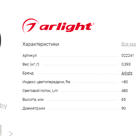
Характеристики:
Все ха
Артикул
022241
Вес (кг, г)
0,393
Бренд
Arlight
Индекс цветопередачи, Ra
>80
Световой поток, Lm
480
Высота, мм
65
Диаметр,мм
90