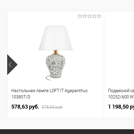
менеджера
Настольная лампа LOFT IT Agapanthus
Подвесной св
10385T/D
10252/600 W
578,63 pуб.
1 198,50 p
578,63 pуб.