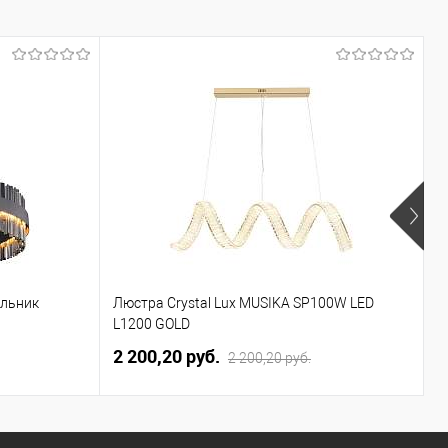
ильник
Люстра Crystal Lux MUSIKA SP100W LED
П
L1200 GOLD
2 200,20 pуб.
3
2 200,20 pуб.