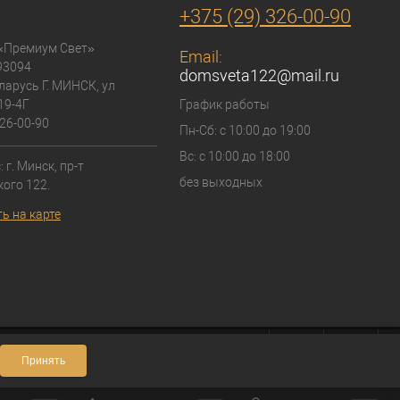
+375 (29) 326-00-90
«Премиум Свет»
Email:
93094
domsveta122@mail.ru
ларусь Г. МИНСК, ул
19-4Г
График работы
26-00-90
Пн-Сб: с 10:00 до 19:00
Вс: с 10:00 до 18:00
 г. Минск, пр-т
без выходных
ого 122.
ь на карте
Принять