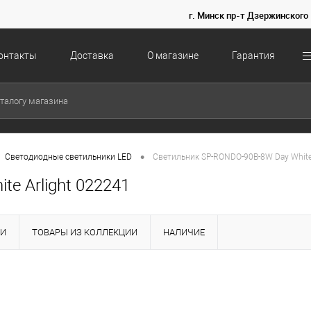
г. Минск пр-т Дзержинского 
онтакты
Доставка
О магазине
Гарантия
•
Светодиодные светильники LED
Светильник SP-RONDO-90B-8W Day White 
e Arlight 022241
КИ
ТОВАРЫ ИЗ КОЛЛЕКЦИИ
НАЛИЧИЕ