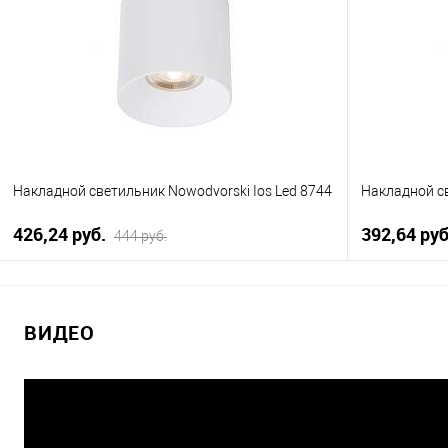
В избранное
Уточняйте наличие у
В избранно
менеджера
Накладной светильник Nowodvorski Ios Led 8744
Накладной св
426,24 pуб.
392,64 pу
444 pуб.
В корзину
ВИДЕО
Купить в 1 клик
К сравнению
Купить в 1
В избранное
Уточняйте наличие у
В избранно
менеджера