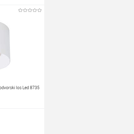
ину
К сравнению
Уточняйте наличие у
енеджера
vorski Ios Led 8735
ину
К сравнению