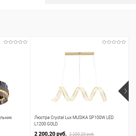
ильник
Люстра Crystal Lux MUSIKA SP100W LED
П
L1200 GOLD
2 200,20 pуб.
3
2 200,20 pуб.