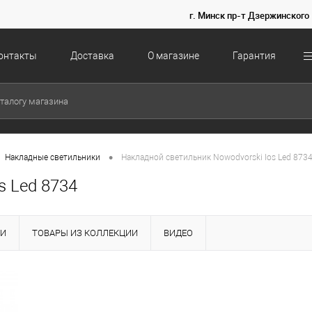
г. Минск пр-т Дзержинского 
онтакты
Доставка
О магазине
Гарантия
•
Накладные светильники
Накладной светильник Nowodvorski Ios Led 873
s Led 8734
КИ
ТОВАРЫ ИЗ КОЛЛЕКЦИИ
ВИДЕО