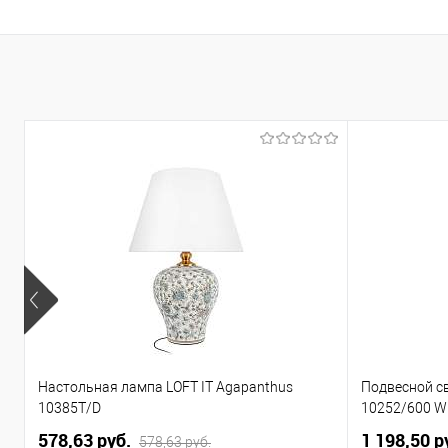
Настольная лампа LOFT IT Agapanthus
Подвесной св
10385T/D
10252/600 W
578,63 pуб.
1 198,50 p
578,63 pуб.