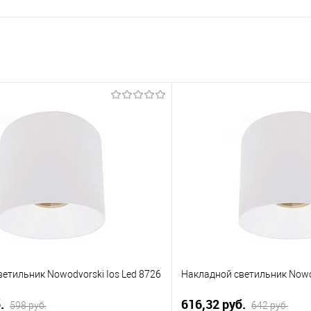
етильник Nowodvorski Ios Led 8726
Накладной светильник Nowod
б.
616,32 pуб.
598 pуб.
642 pуб.