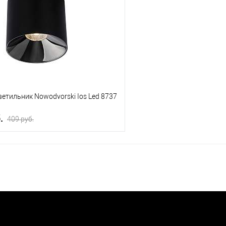
е
Уточняйте наличие у
В избранное
менеджера
м
етильник Nowodvorski Ios Led 8737
б.
409 pуб.
В корзину
 клик
К сравнению
е
Уточняйте наличие у
менеджера