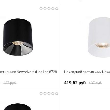
В корзину
В корз
 клик
К сравнению
Купить в 1 клик
е
Уточняйте наличие у
В избранное
менеджера
м
етильник Nowodvorski Ios Led 8728
Накладной светильник Nowod
б.
419,52 pуб.
437 pуб.
437 pуб.
В корзину
В корз
 клик
К сравнению
Купить в 1 клик