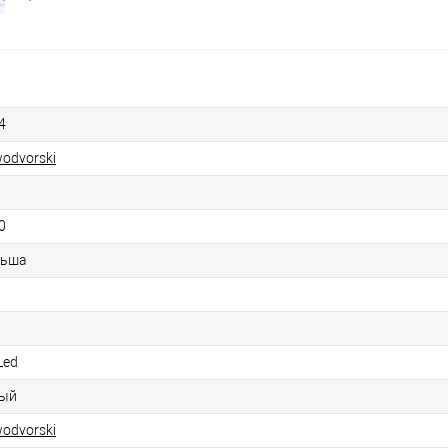
4
odvorski
0
льша
Led
ый
odvorski