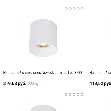
В корзину
Купить в 1 клик
К сравнению
Купить в 1
В избранное
Уточняйте наличие у
В избранно
менеджера
Накладной светильник Nowodvorski Ios Led 8738
Накладной св
319,68 pуб.
419,52 pу
333 pуб.
В корзину
Купить в 1 клик
К сравнению
Купить в 1