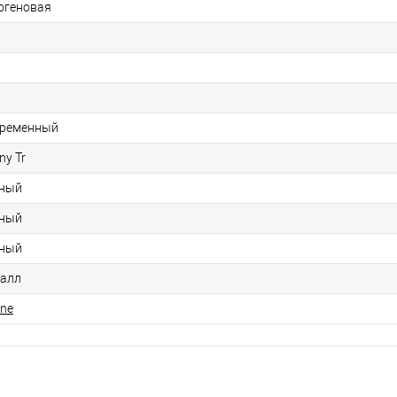
огеновая
ременный
ny Tr
ный
ный
ный
алл
ine