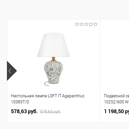
Купить в 1 клик
К сравнению
В избранное
Уточняйте наличие у
менеджера
Настольная лампа LOFT IT Agapanthus
Подвесной св
10385T/D
10252/600 W
578,63 pуб.
1 198,50 p
578,63 pуб.