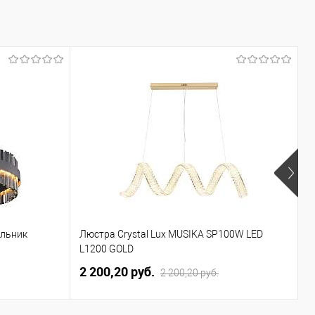
ильник
Люстра Crystal Lux MUSIKA SP100W LED
П
L1200 GOLD
2 200,20 pуб.
3
2 200,20 pуб.