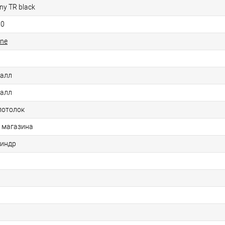
ny TR black
10
ine
алл
алл
потолок
 магазина
индр