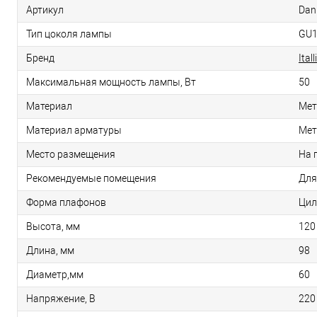
Артикул
Dan
Тип цоколя лампы
GU
Бренд
Itall
Максимальная мощность лампы, Вт
50
Материал
Мет
Материал арматуры
Мет
Место размещения
На 
Рекомендуемые помещения
Для
Форма плафонов
Цил
Высота, мм
120
Длина, мм
98
Диаметр,мм
60
Напряжение, В
220