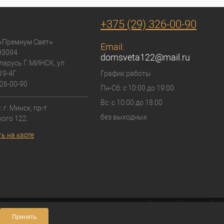
+375 (29) 326-00-90
«Премиум Свет»
Email:
93094
domsveta122@mail.ru
ларусь Г. МИНСК, ул
19-4Г
График работы
26-00-90
Пн-Сб: с 10:00 до 19:00
Вс: с 10:00 до 18:00
 г. Минск, пр-т
без выходных
ого 122.
ь на карте
Принять