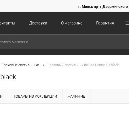
г. Минск пр-т Дзержинского 
онтакты
Доставка
О магазине
Гарантия
•
Трековые светильники
Трековый светильник Italline Danny TR black
 black
КИ
ТОВАРЫ ИЗ КОЛЛЕКЦИИ
НАЛИЧИЕ