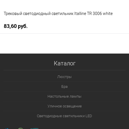
Трековый светодиодный светильник Italline TR 3006 white
83,60 pуб.
В корзину
В избранное
Уточняйте наличие у
Каталог
менеджера
Люстры
Бра
Настольные лампы
Уличное освещение
Светодиодные светильники LED