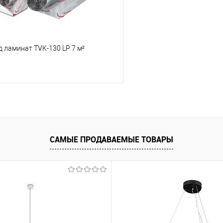
 ламинат TVK-130 LP 7 м²
В корзину
 клик
К сравнению
САМЫЕ ПРОДАВАЕМЫЕ ТОВАРЫ
е
Уточняйте наличие у
менеджера