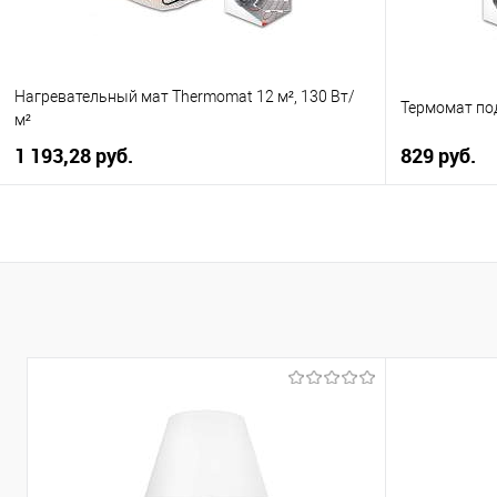
Нагревательный мат Thermomat 12 м², 130 Вт/
Термомат под
м²
1 193,28 pуб.
829 pуб.
В корзину
Купить в 1 клик
К сравнению
Купить в 1
В избранное
Уточняйте наличие у
В избранно
менеджера