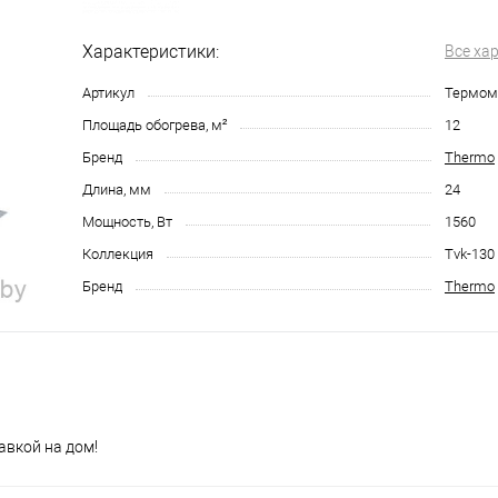
Характеристики:
Все ха
Артикул
Термома
Площадь обогрева, м²
12
Бренд
Thermo
Длина, мм
24
Мощность, Вт
1560
Коллекция
Tvk-130
Бренд
Thermo
авкой на дом!