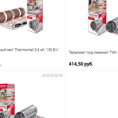
 клик
К сравнению
Купить в 1 клик
е
Уточняйте наличие у
В избранное
менеджера
м
ый мат Thermomat 0,6 м², 130 Вт/
Термомат под ламинат TVK-1
.
414,50 pуб.
В корзину
В корз
 клик
К сравнению
Купить в 1 клик
е
Уточняйте наличие у
В избранное
менеджера
м