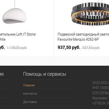
етильник Loft IT Stone
Подвесной светодиодный свет
hite
Favourite Marquis 4262-6P
уб.
937,50 pуб.
1 198,50 pуб.
937,50 pуб.
ия
Помощь и сервисы
2023 ООО 
Главная
УНП 1935
220125 Бе
Контакты
Уручская, 
Доставка
+375(29) 3