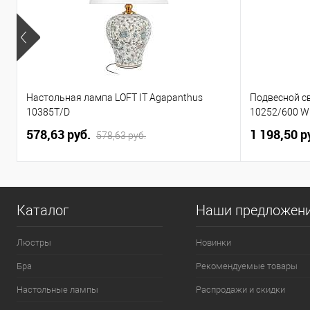
Настольная лампа LOFT IT Agapanthus
Подвесной св
10385T/D
10252/600 W
578,63 pуб.
1 198,50 p
578,63 pуб.
Каталог
Наши предложен
Люстры
Новинки
Бра
Рекомендуемые товары
Настольные лампы
Распродажи и скидки