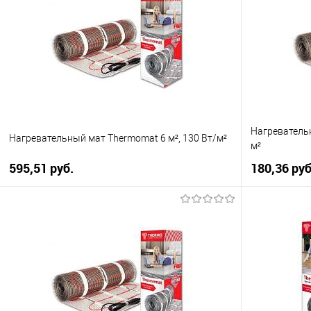
Купить в 1 клик
К сравнению
Купить в 1
В избранное
Уточняйте наличие у
В избранно
менеджера
Нагревательн
Нагревательный мат Thermomat 6 м², 130 Вт/м²
м²
595,51 pуб.
180,36 pуб
В корзину
Купить в 1 клик
К сравнению
Купить в 1
В избранное
Уточняйте наличие у
В избранно
менеджера