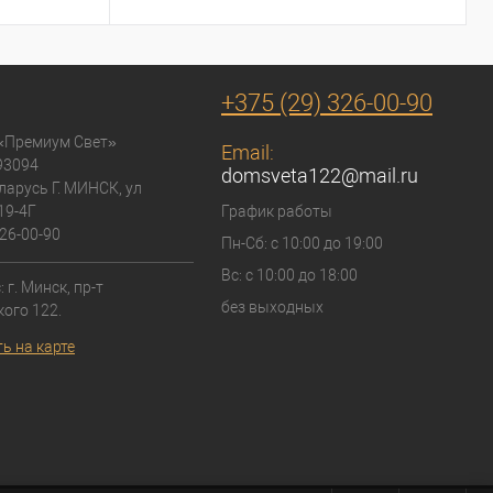
+375 (29) 326-00-90
«Премиум Свет»
Email:
93094
domsveta122@mail.ru
ларусь Г. МИНСК, ул
19-4Г
График работы
26-00-90
Пн-Сб: с 10:00 до 19:00
Вс: с 10:00 до 18:00
 г. Минск, пр-т
без выходных
ого 122.
ь на карте