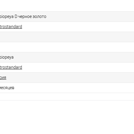
siopeya D черное золото
ktrostandard
siopeya
ktrostandard
сия
месяцев