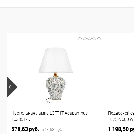
Настольная лампа LOFT IT Agapanthus
Подвесной св
10385T/D
10252/600 W
578,63 pуб.
1 198,50 p
578,63 pуб.