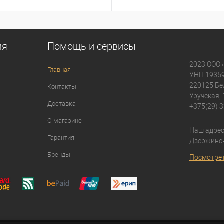
ия
Помощь и сервисы
2023 ООО 
Главная
УНП 1935
220125 Бе
Контакты
Уручская, 
Доставка
+375(29) 3
О магазине
Наш адрес:
Гарантия
Дзержинск
Бренды
Посмотрет