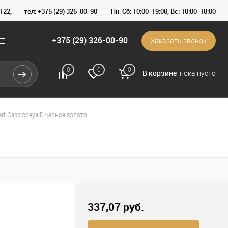
122,
тел: +375 (29) 326-00-90
Пн-Сб: 10:00-19:00, Вс: 10:00-18:00
+375 (29) 326-00-90
Заказать звонок
0
0
0
В корзине
пока пусто
rt Cassiopeya D черное золото
337,07 pуб.