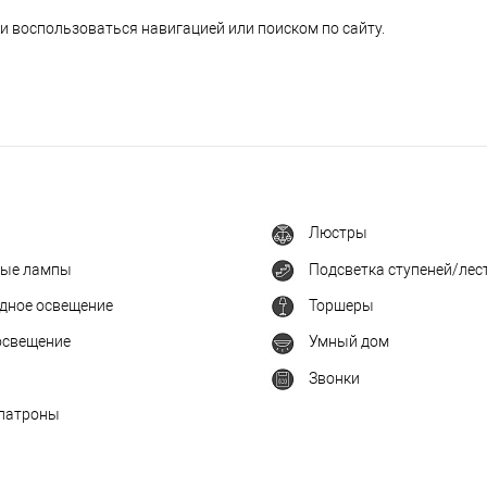
и воспользоваться навигацией или поиском по сайту.
Люстры
ные лампы
Подсветка ступеней/лес
дное освещение
Торшеры
освещение
Умный дом
Звонки
патроны