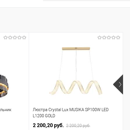
ильник
Люстра Crystal Lux MUSIKA SP100W LED
П
L1200 GOLD
2 200,20 pуб.
3
2 200,20 pуб.