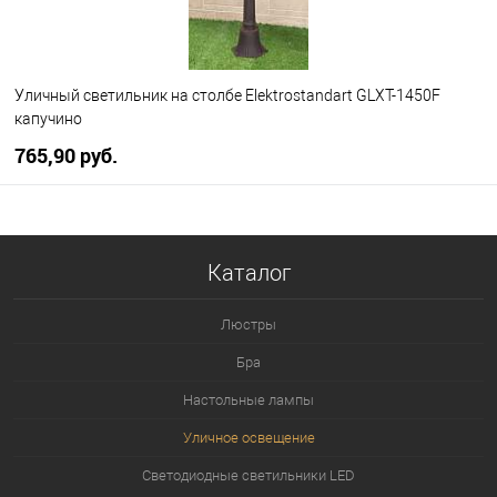
Уличный светильник на столбе Elektrostandart GLXT-1450F
капучино
765,90 pуб.
В корзину
Каталог
В избранное
Уточняйте наличие у
менеджера
Люстры
Бра
Настольные лампы
Уличное освещение
Светодиодные светильники LED