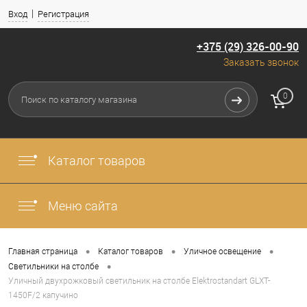
Вход
Регистрация
+375 (29) 326-00-90
Заказать звонок
0
Каталог товаров
Меню сайта
•
•
•
Главная страница
Каталог товаров
Уличное освещение
•
Светильники на столбе
Уличный двухрожковый светильник на столбе Elektrostandart GLXT-
1450F/2 капучино