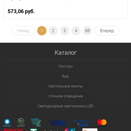
573,06 pуб.
В корзину
Назад
1
2
3
4
68
Вперед
В избранное
Уточняйте наличие у
менеджера
Каталог
Люстры
Бра
Настольные лампы
Уличное освещение
Светодиодные светильники LED