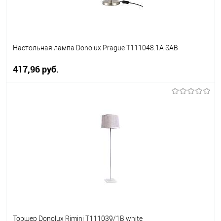
Настольная лампа Donolux Prague T111048.1A SAB
417,96 pуб.
В корзину
В избранное
Уточняйте наличие у
менеджера
Торшер Donolux Rimini T111039/1B white