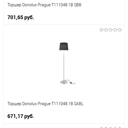
Торшер Donolux Prague T111048.1B SBB
701,65 pуб.
В корзину
В избранное
Уточняйте наличие у
менеджера
Торшер Donolux Prague T111048.1B SABL
671,17 pуб.