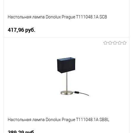
Настольная лампа Donolux Prague T111048.1A SCB
417,96 pуб.
В корзину
В избранное
Уточняйте наличие у
менеджера
Настольная лампа Donolux Prague T111048.1A SBBL
389,29 pуб.