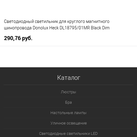
Светодиодный светильник для круглого магнитного
шинопровода Donolux Heck DL18795/01MR Black Dim
290,76 pуб.
В корзину
В избранное
Уточняйте наличие у
Каталог
менеджера
Люстры
Бра
Настольные лампы
Уличное освещение
Светодиодные светильники LED