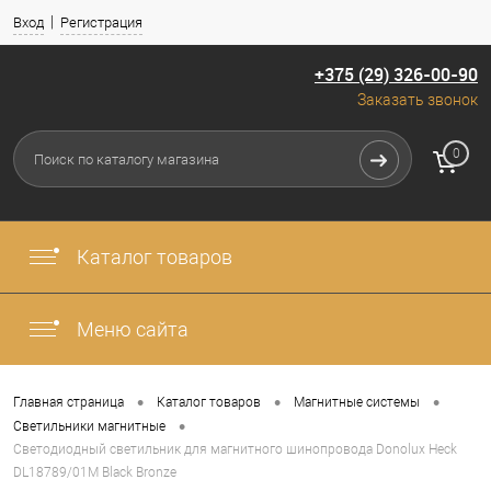
Вход
Регистрация
+375 (29) 326-00-90
Заказать звонок
0
Каталог товаров
Меню сайта
•
•
•
Главная страница
Каталог товаров
Магнитные системы
•
Светильники магнитные
Светодиодный светильник для магнитного шинопровода Donolux Heck
DL18789/01M Black Bronze