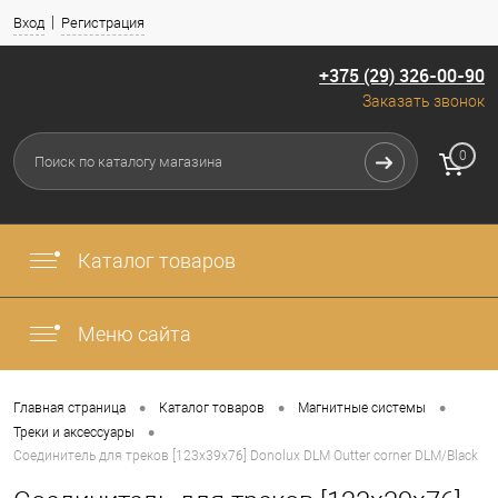
Вход
Регистрация
+375 (29) 326-00-90
Заказать звонок
0
Каталог товаров
Меню сайта
•
•
•
Главная страница
Каталог товаров
Магнитные системы
•
Треки и аксессуары
Соединитель для треков [123x39x76] Donolux DLM Outter corner DLM/Black