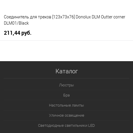
Соединитель для треков [123x73x76] Donolux DLM Outter corner
DLM01/Black
211,44 pуб.
В корзину
В избранное
Уточняйте наличие у
Каталог
менеджера
Люстры
Бра
Настольные лампы
Уличное освещение
Светодиодные светильники LED