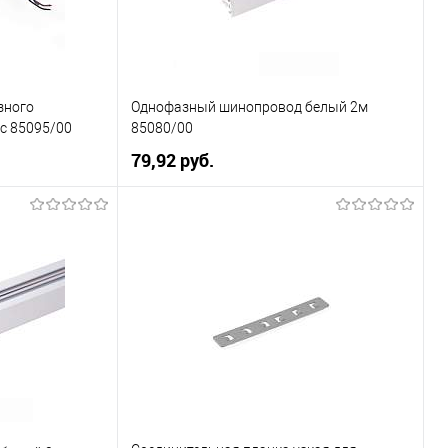
зного
Однофазный шинопровод белый 2м
c 85095/00
85080/00
79,92 pуб.
ну
В корзину
К сравнению
Купить в 1 клик
К сравнению
Уточняйте
В избранное
Уточняйте
ичие у менеджера
наличие у менеджера