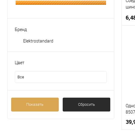
Соед
шино
8508
6,4
Бренд
Elektrostandard
К
В
Цвет
Все
Показать
Сбросить
Одн
8507
39,