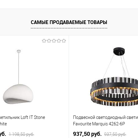
В корзину
упить в 1 клик
К сравнению
САМЫЕ ПРОДАВАЕМЫЕ ТОВАРЫ
 избранное
Уточняйте
наличие у менеджера
етильник Loft IT Stone
Подвесной светодиодный свет
hite
Favourite Marquis 4262-6P
уб.
937,50 pуб.
1 198,50 pуб.
937,50 pуб.