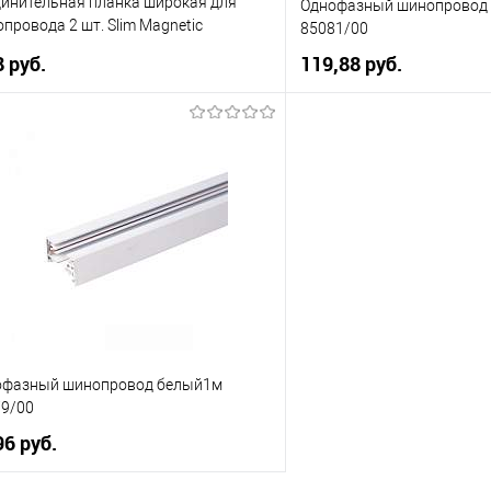
инительная планка широкая для
Однофазный шинопровод 
провода 2 шт. Slim Magnetic
85081/00
8/00
8 pуб.
119,88 pуб.
В корзину
В корзи
упить в 1 клик
К сравнению
Купить в 1 клик
 избранное
Уточняйте
В избранное
наличие у менеджера
нал
офазный шинопровод белый1м
9/00
96 pуб.