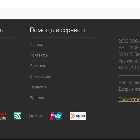
ия
Помощь и сервисы
2023 ООО 
Главная
УНП 1935
220125 Бе
Контакты
Уручская, 
Доставка
+375(29) 3
О магазине
Наш адрес:
Гарантия
Дзержинск
Бренды
Посмотрет