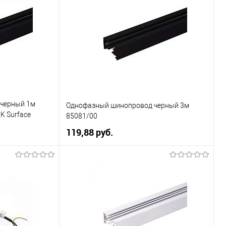
черный 1м
Однофазный шинопровод черный 3м
BK Surface
85081/00
119,88 pуб.
ну
В корзину
К сравнению
Купить в 1 клик
К сравнению
Уточняйте
В избранное
Уточняйте
ичие у менеджера
наличие у менеджера