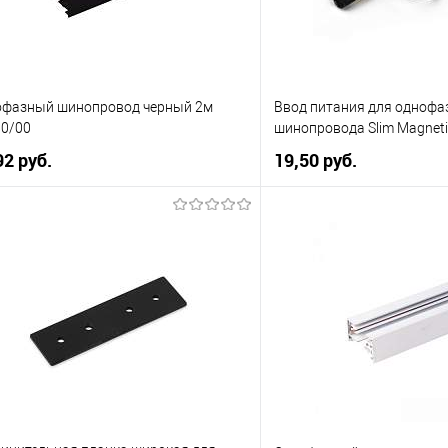
офазный шинопровод черный 2м
Ввод питания для однофа
0/00
шинопровода Slim Magneti
92 pуб.
19,50 pуб.
В корзину
В корзи
упить в 1 клик
К сравнению
Купить в 1 клик
 избранное
Уточняйте
В избранное
наличие у менеджера
нал