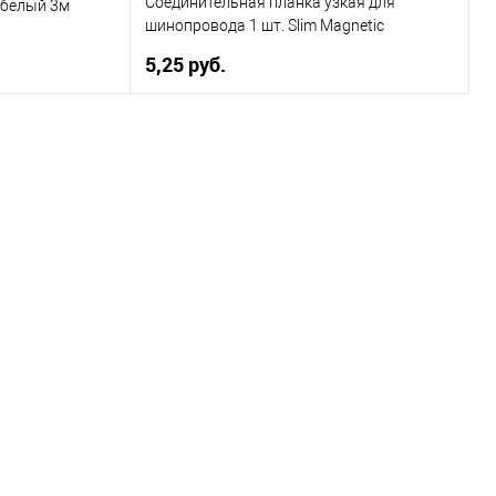
Соединительная планка узкая для
белый 3м
шинопровода 1 шт. Slim Magnetic
85100/00
5,25 pуб.
ну
В корзину
К сравнению
Купить в 1 клик
К сравнению
Уточняйте
В избранное
Уточняйте
ичие у менеджера
наличие у менеджера