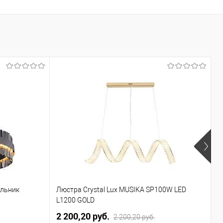
ильник
Люстра Crystal Lux MUSIKA SP100W LED
П
L1200 GOLD
2 200,20 pуб.
3
2 200,20 pуб.