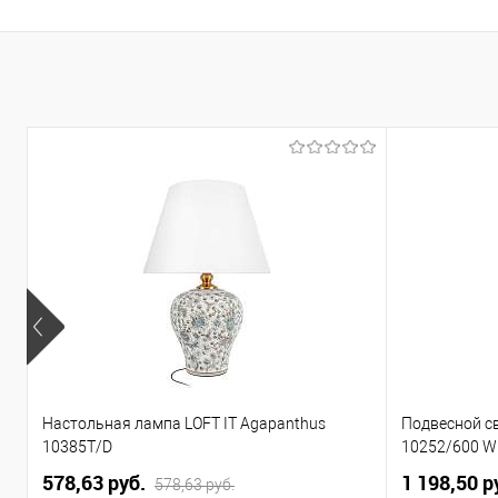
К
В
Настольная лампа LOFT IT Agapanthus
Подвесной св
10385T/D
10252/600 W
578,63 pуб.
1 198,50 p
578,63 pуб.