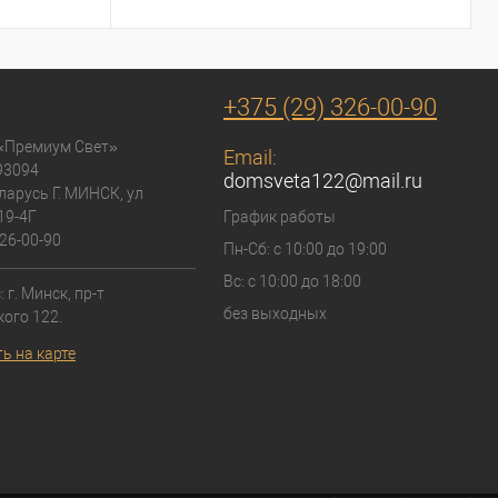
+375 (29) 326-00-90
«Премиум Свет»
Email:
93094
domsveta122@mail.ru
ларусь Г. МИНСК, ул
19-4Г
График работы
26-00-90
Пн-Сб: с 10:00 до 19:00
Вс: с 10:00 до 18:00
 г. Минск, пр-т
без выходных
ого 122.
ь на карте