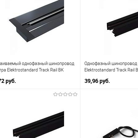
раиваемый однофазный шинопровод
Однофазный шинопровод 
тра Elektrostandard Track Rail BK
Elektrostandard Track Rail 
ssed 85083/00
85079/00
72 pуб.
39,96 pуб.
В корзину
В корзи
упить в 1 клик
К сравнению
Купить в 1 клик
 избранное
Уточняйте
В избранное
наличие у менеджера
нал