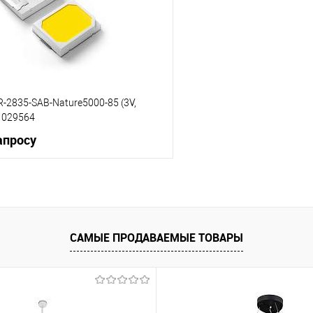
менеджера
м
-2835-SAB-Nature5000-85 (3V,
t 029564
апросу
Запросить цену
 клик
К сравнению
САМЫЕ ПРОДАВАЕМЫЕ ТОВАРЫ
е
Уточняйте наличие у
менеджера