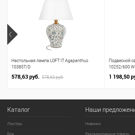
Настольная лампа LOFT IT Agapanthus
Подвесной св
10385T/D
10252/600 W
578,63 pуб.
1 198,50 p
578,63 pуб.
Каталог
Наши предложен
Люстры
Новинки
Бра
Рекомендуемые товары