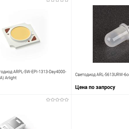
В корз
Запросить цену
Купить в 1 клик
 клик
К сравнению
В избранное
е
Уточняйте наличие у
м
менеджера
одиод ARPL-5W-EPI-1313-Day4000-
Светодиод ARL-5613URW-6cd
A) Arlight
Цена по запросу
В корзину
Запросит
 клик
К сравнению
Купить в 1 клик
е
Уточняйте наличие у
В избранное