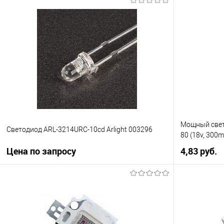
Запросить цену
Купить в 1 клик
К сравнению
Купить в 1
В избранное
Уточняйте наличие у
В избранно
менеджера
Мощный свет
Светодиод ARL-3214URC-10cd Arlight 003296
80 (18v, 300m
Цена по запросу
4,83 pуб.
Запросить цену
Купить в 1
Купить в 1 клик
К сравнению
В избранно
В избранное
Уточняйте наличие у