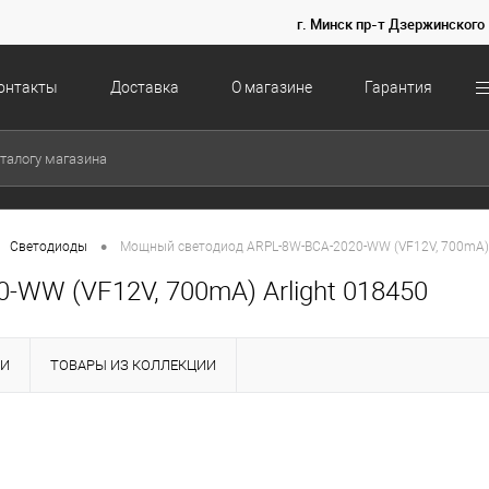
г. Минск пр-т Дзержинского 
онтакты
Доставка
О магазине
Гарантия
•
Светодиоды
Мощный светодиод ARPL-8W-BCA-2020-WW (VF12V, 700mA) 
WW (VF12V, 700mA) Arlight 018450
КИ
ТОВАРЫ ИЗ КОЛЛЕКЦИИ