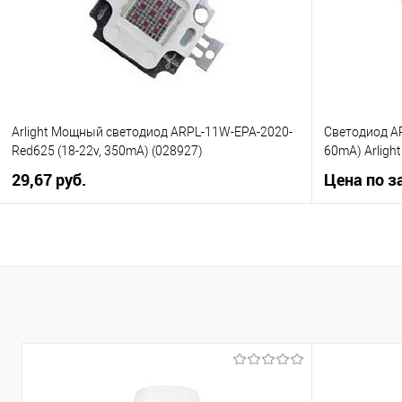
менеджера
Arlight Мощный светодиод ARPL-11W-EPA-2020-
Светодиод AR
Red625 (18-22v, 350mA) (028927)
60mA) Arligh
29,67 pуб.
Цена по з
В корзину
Купить в 1 клик
К сравнению
Купить в 1
В избранное
Уточняйте наличие у
В избранно
менеджера