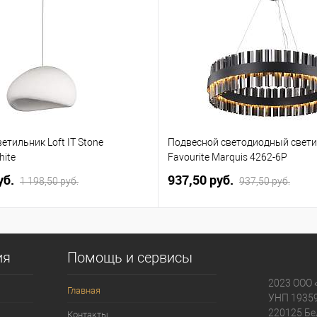
етильник Loft IT Stone
Подвесной светодиодный свет
hite
Favourite Marquis 4262-6P
уб.
937,50 pуб.
1 198,50 pуб.
937,50 pуб.
ия
Помощь и сервисы
2023 ООО 
Главная
УНП 1935
220125 Бе
Контакты