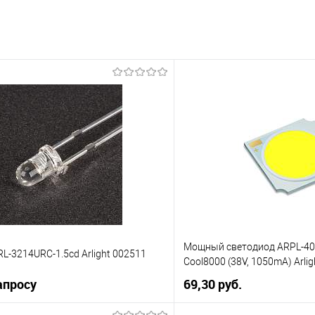
Мощный светодиод ARPL-40
L-3214URC-1.5cd Arlight 002511
Cool8000 (38V, 1050mA) Arli
апросу
69,30 pуб.