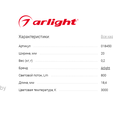
Характеристики:
Все ха
Артикул
018450
Ширина, мм
20
Вес (кг, г)
0,2
Бренд
Arlight
Световой поток, Lm
800
Длина, мм
18,4
Цветовая температура, K
3000