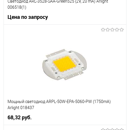
Светодиод ARL-3528-SAA-Green525 (2V, 20 mA) Arlight
006518(1)
Цена по запросу
Запросить цену
В избранное
Уточняйте наличие у
менеджера
Мощный светодиод ARPL-50W-EPA-5060-PW (1750mA)
Arlight 018437
68,32 pуб.