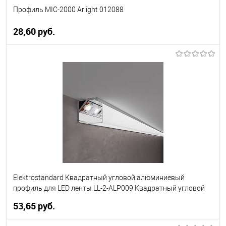
Профиль MIC-2000 Arlight 012088
28,60 pуб.
В корзину
В избранное
Уточняйте наличие у
менеджера
Elektrostandard Квадратный угловой алюминиевый
профиль для LED ленты LL-2-ALP009 Квадратный угловой
алюминиевый профиль для LED ленты (под ленту до 10mm)
53,65 pуб.
(a041814)