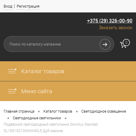
Вход
Регистрация
+375 (29) 326-00-90
Заказать звонок
0
Каталог товаров
Меню сайта
•
•
Главная страница
Каталог товаров
Светодиодное освещение
•
•
Светодиодные светильники
Подвесной светодиодный светильник Donolux Decoled
DL18516S100WW40L5 Дуб массив