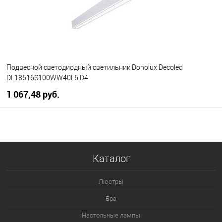
Подвесной светодиодный светильник Donolux Decoled
DL18516S100WW40L5 D4
1 067,48 pуб.
В корзину
В избранное
Уточняйте наличие у
Каталог
менеджера
Люстры
Бра
Настольные лампы