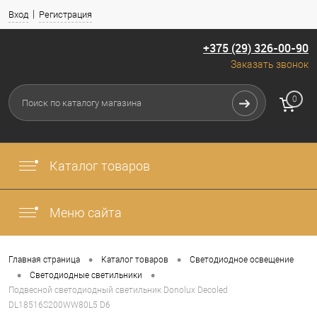
Вход
Регистрация
+375 (29) 326-00-90
Заказать звонок
0
Каталог товаров
Меню сайта
•
•
Главная страница
Каталог товаров
Светодиодное освещение
•
•
Светодиодные светильники
Подвесной светодиодный светильник Donolux Decoled
DL18516S200WW80L5 D6